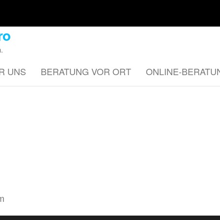
ro
.
R UNS
BERATUNG VOR ORT
ONLINE-BERATU
om